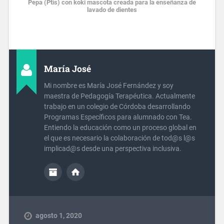
Pepa (Ptis) con koki mascota creada para la enseñanza de
lavado de dientes
María José
Mi nombre es María José Fernández y soy
maestra de Pedagogía Terapéutica. Actualmente
trabajo en un colegio de Córdoba desarrollando
Programas Específicos para alumnado con Tea.
Entiendo la educación como un proceso global en
el que es necesario la colaboración de tod@s l@s
implicad@s desde una perspectiva inclusiva.
agosto 1, 2020