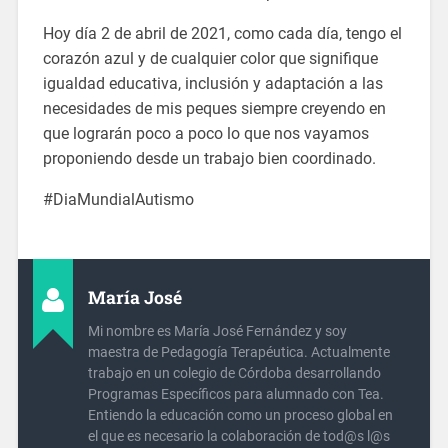
Hoy día 2 de abril de 2021, como cada día, tengo el
corazón azul y de cualquier color que signifique
igualdad educativa, inclusión y adaptación a las
necesidades de mis peques siempre creyendo en
que lograrán poco a poco lo que nos vayamos
proponiendo desde un trabajo bien coordinado.
#DiaMundialAutismo
María José
Mi nombre es María José Fernández y soy
maestra de Pedagogía Terapéutica. Actualmente
trabajo en un colegio de Córdoba desarrollando
Programas Específicos para alumnado con Tea.
Entiendo la educación como un proceso global en
el que es necesario la colaboración de tod@s l@s