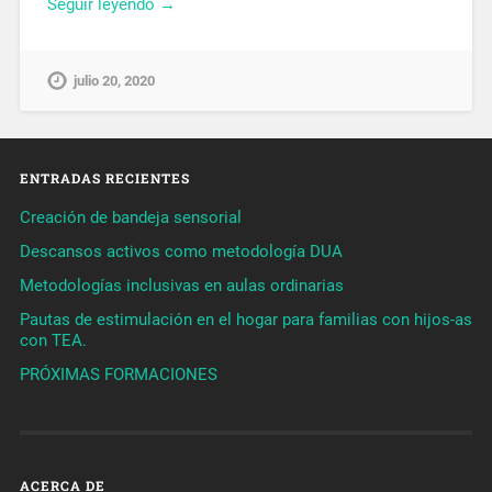
Seguir leyendo →
julio 20, 2020
ENTRADAS RECIENTES
Creación de bandeja sensorial
Descansos activos como metodología DUA
Metodologías inclusivas en aulas ordinarias
Pautas de estimulación en el hogar para familias con hijos-as
con TEA.
PRÓXIMAS FORMACIONES
ACERCA DE